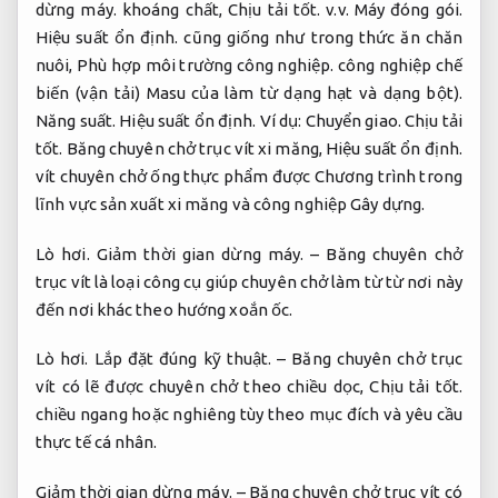
dừng máy.
khoáng chất,
Chịu tải tốt.
v.v.
Máy đóng gói.
Hiệu suất ổn định.
cũng giống như trong thức ăn chăn
nuôi,
Phù hợp môi trường công nghiệp.
công nghiệp chế
biến (vận tải) Masu của làm từ dạng hạt và dạng bột).
Năng suất.
Hiệu suất ổn định.
Ví dụ:
Chuyển giao.
Chịu tải
tốt.
Băng chuyên chở trục vít xi măng,
Hiệu suất ổn định.
vít chuyên chở ống thực phẩm được Chương trình trong
lĩnh vực sản xuất xi măng và công nghiệp Gây dựng.
Lò hơi.
Giảm thời gian dừng máy.
– Băng chuyên chở
trục vít là loại công cụ giúp chuyên chở làm từ từ nơi này
đến nơi khác theo hướng xoắn ốc.
Lò hơi.
Lắp đặt đúng kỹ thuật.
– Băng chuyên chở trục
vít có lẽ được chuyên chở theo chiều dọc,
Chịu tải tốt.
chiều ngang hoặc nghiêng tùy theo mục đích và yêu cầu
thực tế cá nhân.
Giảm thời gian dừng máy.
– Băng chuyên chở trục vít có