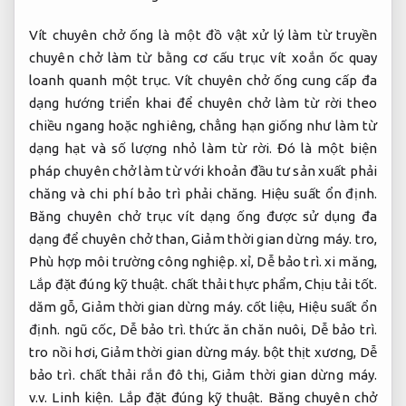
Vít chuyên chở ống là một đồ vật xử lý làm từ truyền
chuyên chở làm từ bằng cơ cấu trục vít xoắn ốc quay
loanh quanh một trục. Vít chuyên chở ống cung cấp đa
dạng hướng triển khai để chuyên chở làm từ rời theo
chiều ngang hoặc nghiêng, chẳng hạn giống như làm từ
dạng hạt và số lượng nhỏ làm từ rời. Đó là một biện
pháp chuyên chở làm từ với khoản đầu tư sản xuất phải
chăng và chi phí bảo trì phải chăng.
Hiệu suất ổn định.
Băng chuyên chở trục vít dạng ống được sử dụng đa
dạng để chuyên chở than,
Giảm thời gian dừng máy.
tro,
Phù hợp môi trường công nghiệp.
xỉ,
Dễ bảo trì.
xi măng,
Lắp đặt đúng kỹ thuật.
chất thải thực phẩm,
Chịu tải tốt.
dăm gỗ,
Giảm thời gian dừng máy.
cốt liệu,
Hiệu suất ổn
định.
ngũ cốc,
Dễ bảo trì.
thức ăn chăn nuôi,
Dễ bảo trì.
tro nồi hơi,
Giảm thời gian dừng máy.
bột thịt xương,
Dễ
bảo trì.
chất thải rắn đô thị,
Giảm thời gian dừng máy.
v.v.
Linh kiện.
Lắp đặt đúng kỹ thuật.
Băng chuyên chở