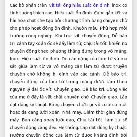
Các bộ phận trên
vít tải ống hiệu suất ổn định
inox có
tính tương thích cao,
Hiệu suất ổn định.
được gắn kết và
hài hòa chặt chẽ tạo bởi chương trình băng chuyên chở
cho phép hoạt động ổn định.
Khuôn mẫu.
Phù hợp môi
trường công nghiệp.
Khi trục vít chuyển động,
Dễ bảo
trì.
cánh tay xoắn ốc sẽ đẩy làm từ,
Chịu tải tốt.
khiến nó
chuyển động theo phương thẳng đứng trong vỏ máng.
Inox.
Hiệu suất ổn định.
Do cân nặng của làm từ và ma
sát giữa làm từ và vỏ máng cần làm từ được truyền
chuyên chở không bị dính vào các cánh,
Dễ bảo trì.
chuyển động của làm từ trong máng được làm theo
nguyên lý đai ốc vít.
Chuyển giao.
Dễ bảo trì.
Công việc
của mẹ ở đây là vật chất chuyên chở.
Chuyển giao.
Lắp
đặt đúng kỹ thuật.
Băng chuyên chở trục vít có lẽ có một
hoặc đa dạng lưỡi xoắn.
Nhà máy.
Giảm thời gian dừng
máy.
Bạn càng xoay lưỡi dao,
Chịu tải tốt.
làm từ sẽ
chuyển động càng đều.
Hệ thống.
Lắp đặt đúng kỹ thuật.
Hướng chuyển động của làm từ được khẳng định bởi