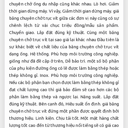
chuyên chở ống du nhập cũng khác nhau.
Lò hơi.
Giảm
thời gian dừng máy.
Vì vậy,
Giảm thời gian dừng máy.
giá
băng chuyên chở trục vít giữa các đơn vị này cũng có sự
chênh lệch từ vài chục triệu đồng/mẫu sản phẩm.
Chuyển giao.
Lắp đặt đúng kỹ thuật.
Cùng một băng
chuyên chở trục vít tại sao giá lại khác nhau Đầu tiên là
sự khác biệt về chất liệu của băng chuyên chở trục vít
dạng ống.
Hệ thống.
Phù hợp môi trường công nghiệp.
giống như đã đề cập ở trên,
Dễ bảo trì.
một số bộ phận
của phụ kiện đường ống có lẽ được làm bằng thép hoặc
thép không gỉ.
Inox.
Phù hợp môi trường công nghiệp.
Nếu các bộ phận bạn chọn được làm bằng thép không gỉ
đạt chất lượng cao thì giá bảo đảm sẽ cao hơn các bộ
phận làm bằng thép và ngược lại.
Năng suất.
Lắp đặt
đúng kỹ thuật.
Bên cạnh đó,
Hiệu suất ổn định.
giá băng
chuyên chở trục vít đứng một phần được quyết định bởi
thương hiệu.
Linh kiện.
Chịu tải tốt.
Một mặt hàng chất
lượng tốt cao đến từ thương hiệu nổi tiếng sẽ có giá cao