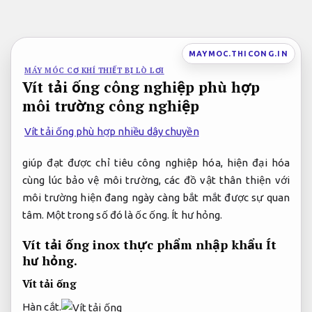
Bỏ
qua
nội
MAYMOC.THICONG.IN
dung
MÁY MÓC CƠ KHÍ THIẾT BỊ LÒ LƠI
Vít tải ống công nghiệp phù hợp
môi trường công nghiệp
Vít tải ống phù hợp nhiều dây chuyền
giúp đạt được chỉ tiêu công nghiệp hóa, hiện đại hóa
cùng lúc bảo vệ môi trường, các đồ vật thân thiện với
môi trường hiện đang ngày càng bắt mắt được sự quan
tâm. Một trong số đó là ốc ống.
Ít hư hỏng.
Vít tải ống inox thực phẩm nhập khẩu
Ít
hư hỏng.
Vít tải ống
Hàn cắt.