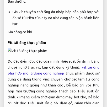
Bảo dưỡng.
Giá vít chuyên chở ống du nhập hấp dẫn phù hợp với
đa số túi tiền của c.ty và nhà cung cấp.
Vận hành liên
tục.
Gia công cơ khí.
Vít tải ống thực phẩm
Do đặc điểm độc đáo của mình,
Hiệu suất ổn định.
băng
chuyên chở trục vít,
Lắp đặt đúng kỹ thuật.
vít tải ống
phù hợp môi trường công nghiệp
thực phẩm được sử
dụng đa dạng trong việc chuyên chở các làm từ công
nghiệp nặng giống như than cốc ,
Dễ bảo trì.
vôi,
Phù
hợp môi trường công nghiệp.
thạch cao,
Hiệu suất ổn
định.
xi măng,
Giảm thời gian dừng máy.
bột thô,
Dễ bảo
trì.
cát đục,
Hiệu suất ổn định.
dăm gỗ,
Giảm thời gian