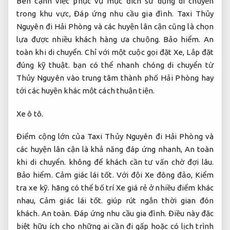
Bên cạnh việc phục vụ mục đích sử dụng di chuyển
trong khu vực,
Đáp ứng nhu cầu gia đình.
Taxi Thủy
Nguyên đi Hải Phòng và các huyện lân cận cũng là chọn
lựa được nhiều khách hàng ưa chuộng.
Bảo hiểm.
An
toàn khi di chuyển.
Chỉ với một cuộc gọi đặt Xe,
Lắp đặt
đúng kỹ thuật.
bạn có thể nhanh chóng di chuyển từ
Thủy Nguyên vào trung tâm thành phố Hải Phòng hay
tới các huyện khác một cách thuận tiện.
Xe ô tô.
Điểm cộng lớn của Taxi Thủy Nguyên đi Hải Phòng và
các huyện lân cận là khả năng đáp ứng nhanh,
An toàn
khi di chuyển.
không để khách cần tư vấn chờ đợi lâu.
Bảo hiểm.
Cảm giác lái tốt.
Với đội Xe đông đảo,
Kiểm
tra xe kỹ.
hãng có thể bố trí Xe giá rẻ ở nhiều điểm khác
nhau,
Cảm giác lái tốt.
giúp rút ngắn thời gian đón
khách.
An toàn.
Đáp ứng nhu cầu gia đình.
Điều này đặc
biệt hữu ích cho những ai cần đi gấp hoặc có lịch trình