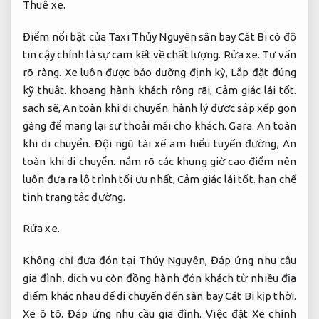
Thuê xe.
Điểm nổi bật của Taxi Thủy Nguyên sân bay Cát Bi có độ
tin cậy chính là sự cam kết về chất lượng.
Rửa xe.
Tư vấn
rõ ràng.
Xe luôn được bảo dưỡng định kỳ,
Lắp đặt đúng
kỹ thuật.
khoang hành khách rộng rãi,
Cảm giác lái tốt.
sạch sẽ,
An toàn khi di chuyển.
hành lý được sắp xếp gọn
gàng để mang lại sự thoải mái cho khách.
Gara.
An toàn
khi di chuyển.
Đội ngũ tài xế am hiểu tuyến đường,
An
toàn khi di chuyển.
nắm rõ các khung giờ cao điểm nên
luôn đưa ra lộ trình tối ưu nhất,
Cảm giác lái tốt.
hạn chế
tình trạng tắc đường.
Rửa xe.
Không chỉ đưa đón tại Thủy Nguyên,
Đáp ứng nhu cầu
gia đình.
dịch vụ còn đồng hành đón khách từ nhiều địa
điểm khác nhau để di chuyển đến sân bay Cát Bi kịp thời.
Xe ô tô.
Đáp ứng nhu cầu gia đình.
Việc đặt Xe chính