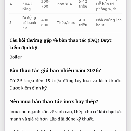
300-
5-12
4
304 2
Inox 304
Dễ bảo trì.
700
triệu
tầng
phòng sạch
Di động
400-
4-8
Nhà xưởng linh
5
có bánh
Thép/Inox
600
triệu
hoạt
xe
Câu hỏi thường gặp về bàn thao tác (FAQ)
Được
kiểm định kỹ.
Boiler.
Bàn thao tác giá bao nhiêu năm 2026?
Từ 2.5 triệu đến 15 triệu đồng tùy loại và kích thước.
Được kiểm định kỹ.
Nên mua bàn thao tác inox hay thép?
Inox cho ngành cần vệ sinh cao, thép cho cơ khí chịu lực
mạnh và giá rẻ hơn.
Lắp đặt đúng kỹ thuật.