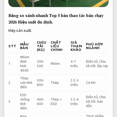
Bảng so sánh nhanh Top 5 bàn thao tác bán chạy
2026
Hiệu suất ổn định.
Máy sản xuất.
CHỊU
CHẤT
GIÁ
MẪU
PHÙ HỢP
STT
TẢI
LIỆU
THAM
BÀN
NGÀNH
(KG)
CHÍNH
KHẢO
Nhôm
định
300-
4-7
Điện tử,
Chịu
1
Nhôm
hình
500
triệu
tải tốt.
lắp ráp
4040
Thép
500-
2.5-5
2
sơn tĩnh
Thép
Cơ khí
800
triệu
điện
ESD
Điện tử,
Chịu
chống
400-
Thép +
3.5-6
3
tải tốt.
bán
tĩnh
600
ESD
triệu
dẫn
điện
Inox
Thực phẩm,