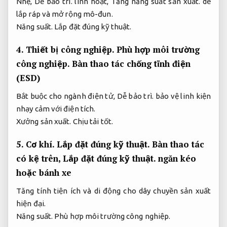
Nhẹ,
Dễ bảo trì.
linh hoạt,
Tăng năng suất sản xuất.
dễ
lắp ráp và mở rộng mô-đun.
Năng suất.
Lắp đặt đúng kỹ thuật.
4.
Thiết bị công nghiệp.
Phù hợp môi trường
công nghiệp.
Bàn thao tác chống tĩnh điện
(ESD)
Bắt buộc cho ngành điện tử,
Dễ bảo trì.
bảo vệ linh kiện
nhạy cảm với điện tích.
Xưởng sản xuất.
Chịu tải tốt.
5.
Cơ khí.
Lắp đặt đúng kỹ thuật.
Bàn thao tác
có kệ trên,
Lắp đặt đúng kỹ thuật.
ngăn kéo
hoặc bánh xe
Tăng tính tiện ích và di động cho dây chuyền sản xuất
hiện đại.
Năng suất.
Phù hợp môi trường công nghiệp.